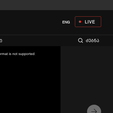
LIVE
ENG
ძებნა
Ი
ormat is not supported.