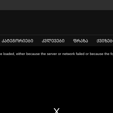
ᲙᲐᲢᲔᲒᲝᲠᲘᲔᲑᲘ
ᲙᲕᲚᲔᲕᲔᲑᲘ
ᲤᲠᲐᲖᲐ
ᲥᲕᲘᲖᲔᲑ
 loaded, either because the server or network failed or because the f