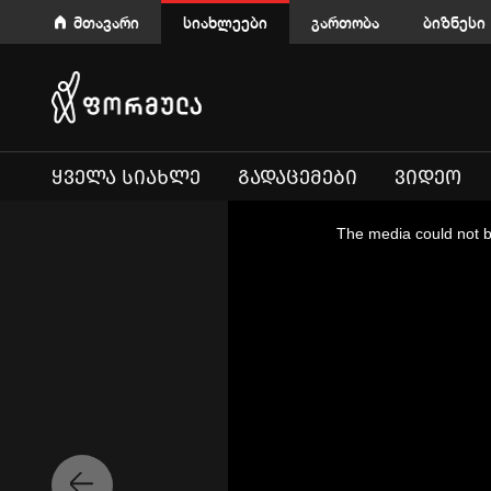
მთავარი
სიახლეები
გართობა
ბიზნესი
ᲧᲕᲔᲚᲐ ᲡᲘᲐᲮᲚᲔ
ᲒᲐᲓᲐᲪᲔᲛᲔᲑᲘ
ᲕᲘᲓᲔᲝ
This
is
a
The media could not be
modal
window.