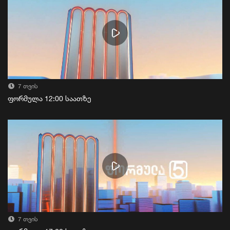
7 თვის
ფორმულა 12:00 საათზე
7 თვის