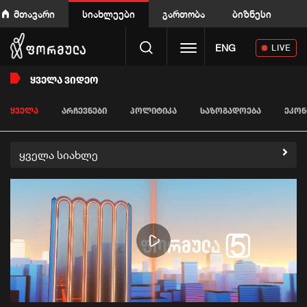
მთავარი
სიახლეები
გართობა
ბიზნესი
Toggle navigation
ENG
LIVE
ᲧᲕᲔᲚᲐ ᲕᲘᲓᲔᲝ
ᲧᲕᲔᲚᲐ
ᲐᲠᲩᲔᲕᲜᲔᲑᲘ
ᲞᲝᲚᲘᲢᲘᲙᲐ
ᲡᲐᲖᲝᲒᲐᲓᲝᲔᲑᲐ
ᲔᲙᲝᲜ
ყველა სიახლე