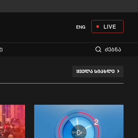
LIVE
ENG
ძებნა
Ი
ᲧᲕᲔᲚᲐ ᲡᲘᲐᲮᲚᲔ