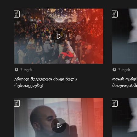
7 თვის
7 თვის
ერთად შევხვდეთ ახალ წელს
ოთარ ფარც
რუსთაველზე!
მოლოდინშ