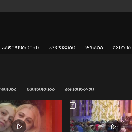
ᲙᲐᲢᲔᲒᲝᲠᲘᲔᲑᲘ
ᲙᲕᲚᲔᲕᲔᲑᲘ
ᲤᲠᲐᲖᲐ
ᲥᲕᲘᲖᲔᲑ
ᲐᲓᲝᲔᲑᲐ
ᲔᲙᲝᲜᲝᲛᲘᲙᲐ
ᲙᲠᲘᲛᲘᲜᲐᲚᲘ