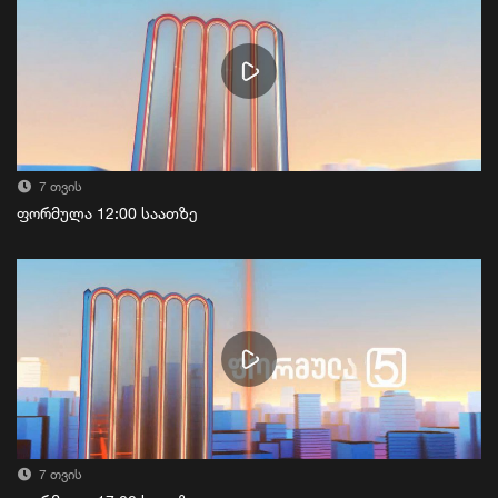
7 თვის
ფორმულა 12:00 საათზე
7 თვის