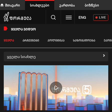
მთავარი
სიახლეები
გართობა
ბიზნესი
Toggle navigation
ENG
LIVE
ᲧᲕᲔᲚᲐ ᲕᲘᲓᲔᲝ
ᲧᲕᲔᲚᲐ
ᲐᲠᲩᲔᲕᲜᲔᲑᲘ
ᲞᲝᲚᲘᲢᲘᲙᲐ
ᲡᲐᲖᲝᲒᲐᲓᲝᲔᲑᲐ
ᲔᲙᲝᲜ
ყველა სიახლე