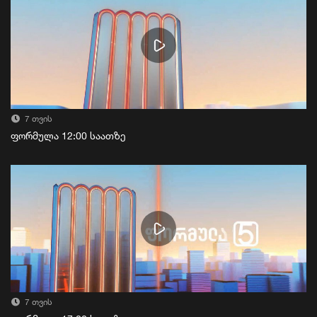
7 თვის
ფორმულა 12:00 საათზე
7 თვის