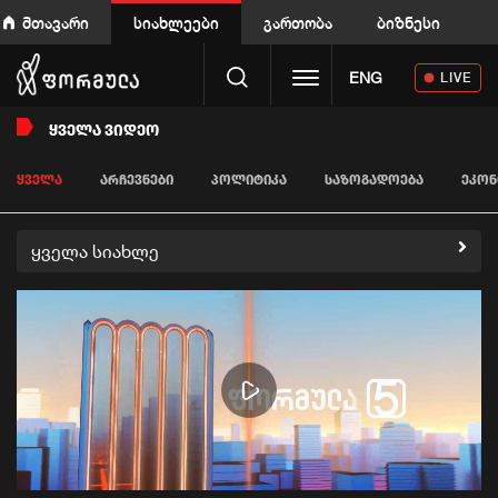
მთავარი
სიახლეები
გართობა
ბიზნესი
Toggle navigation
ENG
LIVE
ᲧᲕᲔᲚᲐ ᲕᲘᲓᲔᲝ
ᲧᲕᲔᲚᲐ
ᲐᲠᲩᲔᲕᲜᲔᲑᲘ
ᲞᲝᲚᲘᲢᲘᲙᲐ
ᲡᲐᲖᲝᲒᲐᲓᲝᲔᲑᲐ
ᲔᲙᲝᲜ
ყველა სიახლე