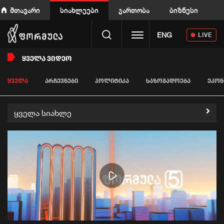
მთავარი
სიახლეები
გართობა
ბიზნესი
Toggle navigation
ENG
LIVE
ᲧᲕᲔᲚᲐ ᲕᲘᲓᲔᲝ
ᲧᲕᲔᲚᲐ
ᲐᲠᲩᲔᲕᲜᲔᲑᲘ
ᲞᲝᲚᲘᲢᲘᲙᲐ
ᲡᲐᲖᲝᲒᲐᲓᲝᲔᲑᲐ
ᲔᲙᲝᲜ
ყველა სიახლე