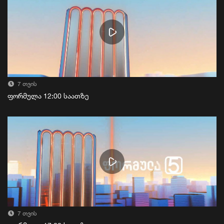
7 თვის
ფორმულა 12:00 საათზე
7 თვის