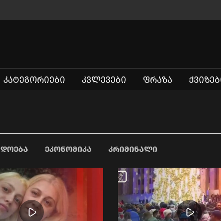
ᲙᲐᲢᲔᲒᲝᲠᲘᲔᲑᲘ
ᲙᲕᲚᲔᲕᲔᲑᲘ
ᲤᲠᲐᲖᲐ
ᲥᲕᲘᲖᲔᲑ
ᲐᲓᲝᲔᲑᲐ
ᲔᲙᲝᲜᲝᲛᲘᲙᲐ
ᲙᲠᲘᲛᲘᲜᲐᲚᲘ