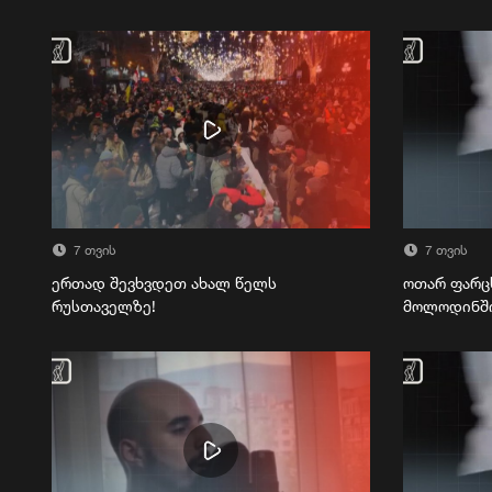
7 თვის
7 თვის
ერთად შევხვდეთ ახალ წელს
ოთარ ფარც
რუსთაველზე!
მოლოდინშ