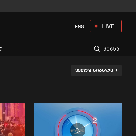
LIVE
ENG
ძებნა
Ი
ᲧᲕᲔᲚᲐ ᲡᲘᲐᲮᲚᲔ