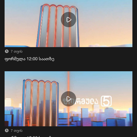
7 თვის
ფორმულა 12:00 საათზე
7 თვის