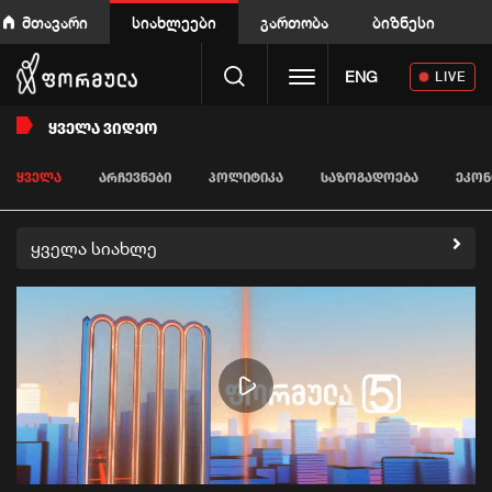
მთავარი
სიახლეები
გართობა
ბიზნესი
Toggle navigation
ENG
LIVE
ᲧᲕᲔᲚᲐ ᲕᲘᲓᲔᲝ
ᲧᲕᲔᲚᲐ
ᲐᲠᲩᲔᲕᲜᲔᲑᲘ
ᲞᲝᲚᲘᲢᲘᲙᲐ
ᲡᲐᲖᲝᲒᲐᲓᲝᲔᲑᲐ
ᲔᲙᲝᲜ
ყველა სიახლე