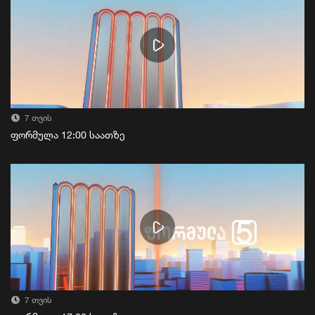
7 თვის
ფორმულა 12:00 საათზე
7 თვის