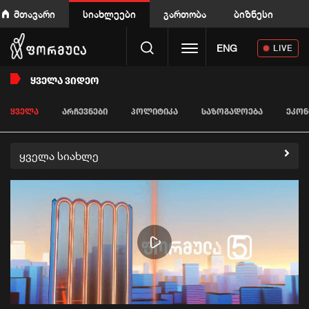
მთავარი
სიახლეები
გართობა
ბიზნესი
Toggle navigation
ENG
LIVE
ᲧᲕᲔᲚᲐ ᲕᲘᲓᲔᲝ
ᲧᲕᲔᲚᲐ
ᲐᲠᲩᲔᲕᲜᲔᲑᲘ
ᲞᲝᲚᲘᲢᲘᲙᲐ
ᲡᲐᲖᲝᲒᲐᲓᲝᲔᲑᲐ
ᲔᲙᲝᲜ
ყველა სიახლე