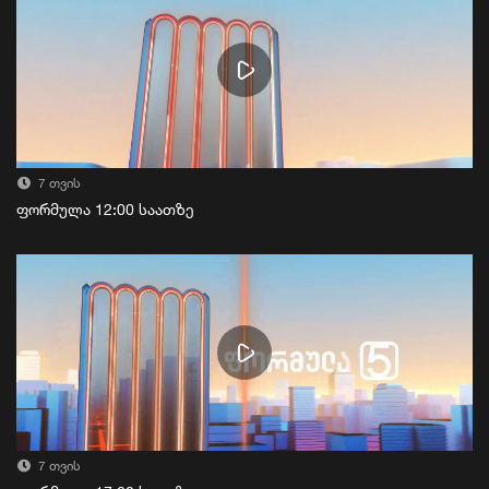
7 თვის
ფორმულა 12:00 საათზე
7 თვის