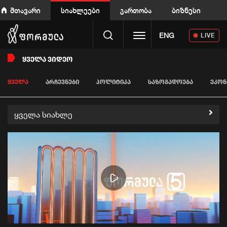
მთავარი
სიახლეები
გართობა
ბიზნესი
Toggle navigation
ENG
LIVE
ᲧᲕᲔᲚᲐ ᲕᲘᲓᲔᲝ
ᲧᲕᲔᲚᲐ
ᲐᲠᲩᲔᲕᲜᲔᲑᲘ
ᲞᲝᲚᲘᲢᲘᲙᲐ
ᲡᲐᲖᲝᲒᲐᲓᲝᲔᲑᲐ
ᲔᲙᲝᲜ
ყველა სიახლე