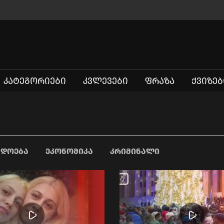
ᲙᲐᲢᲔᲒᲝᲠᲘᲔᲑᲘ
ᲙᲕᲚᲔᲕᲔᲑᲘ
ᲤᲠᲐᲖᲐ
ᲥᲕᲘᲖᲔᲑ
ᲐᲓᲝᲔᲑᲐ
ᲔᲙᲝᲜᲝᲛᲘᲙᲐ
ᲙᲠᲘᲛᲘᲜᲐᲚᲘ