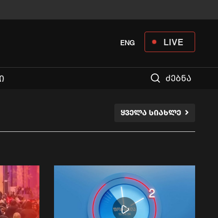
LIVE
ENG
ძებნა
Ი
ᲧᲕᲔᲚᲐ ᲡᲘᲐᲮᲚᲔ