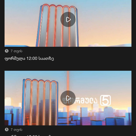
7 თვის
ფორმულა 12:00 საათზე
7 თვის