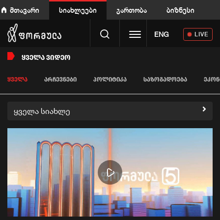
მთავარი
სიახლეები
გართობა
ბიზნესი
Toggle navigation
ENG
LIVE
ᲧᲕᲔᲚᲐ ᲕᲘᲓᲔᲝ
ᲧᲕᲔᲚᲐ
ᲐᲠᲩᲔᲕᲜᲔᲑᲘ
ᲞᲝᲚᲘᲢᲘᲙᲐ
ᲡᲐᲖᲝᲒᲐᲓᲝᲔᲑᲐ
ᲔᲙᲝᲜ
ყველა სიახლე