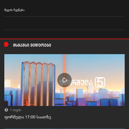
მეტის ჩვენება
ᲛᲡᲒᲐᲕᲡᲘ ᲕᲘᲓᲔᲝᲔᲑᲘ
7 თვის
ფორმულა 17:00 საათზე