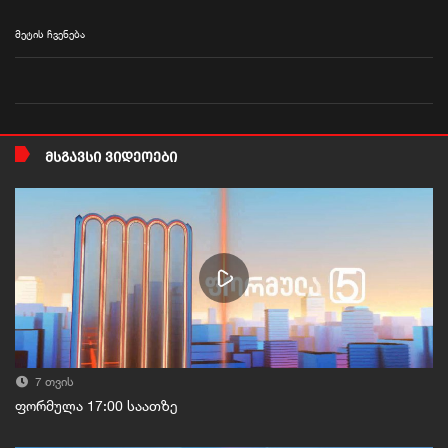
მეტის ჩვენება
ᲛᲡᲒᲐᲕᲡᲘ ᲕᲘᲓᲔᲝᲔᲑᲘ
7 თვის
ფორმულა 17:00 საათზე