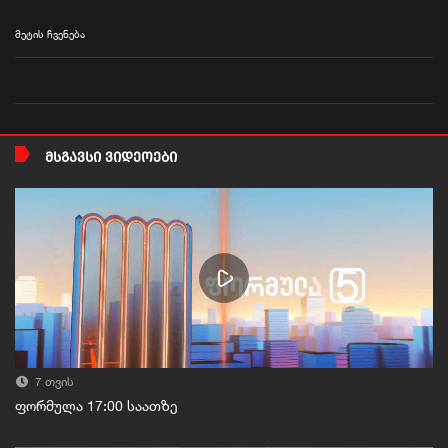
მეტის ჩვენება
ᲛᲡᲒᲐᲕᲡᲘ ᲕᲘᲓᲔᲝᲔᲑᲘ
7 თვის
ფორმულა 17:00 საათზე