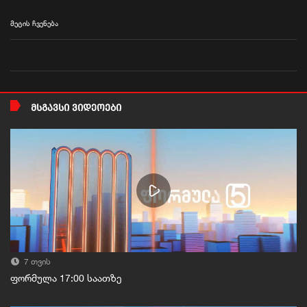
მეტის ჩვენება
ᲛᲡᲒᲐᲕᲡᲘ ᲕᲘᲓᲔᲝᲔᲑᲘ
7 თვის
ფორმულა 17:00 საათზე