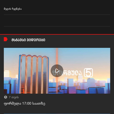
მეტის ჩვენება
ᲛᲡᲒᲐᲕᲡᲘ ᲕᲘᲓᲔᲝᲔᲑᲘ
7 თვის
ფორმულა 17:00 საათზე