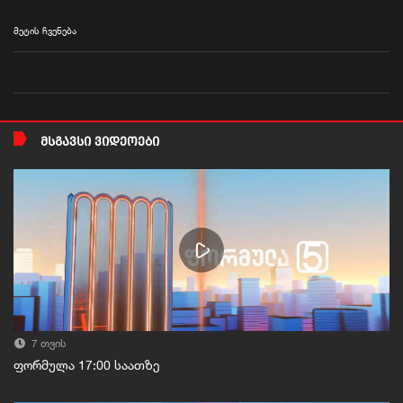
მეტის ჩვენება
ᲛᲡᲒᲐᲕᲡᲘ ᲕᲘᲓᲔᲝᲔᲑᲘ
7 თვის
ფორმულა 17:00 საათზე