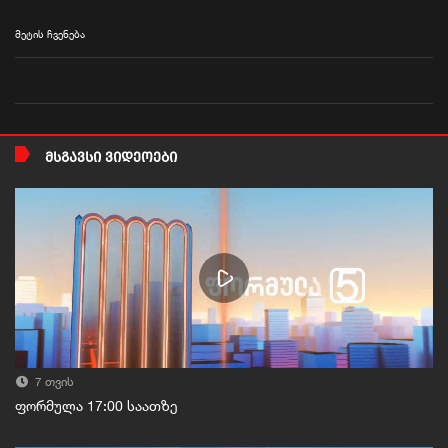
მეტის ჩვენება
ᲛᲡᲒᲐᲕᲡᲘ ᲕᲘᲓᲔᲝᲔᲑᲘ
7 თვის
ფორმულა 17:00 საათზე