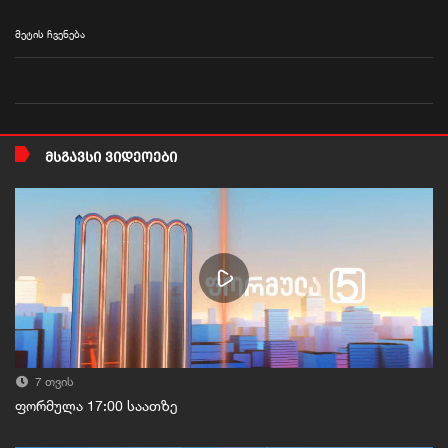
მეტის ჩვენება
ᲛᲡᲒᲐᲕᲡᲘ ᲕᲘᲓᲔᲝᲔᲑᲘ
7 თვის
ფორმულა 17:00 საათზე