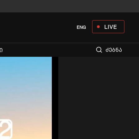
LIVE
ENG
ძებნა
Ი