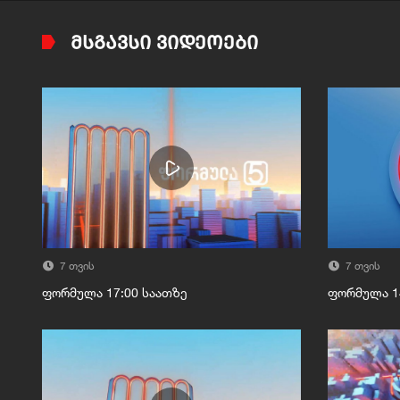
ᲛᲡᲒᲐᲕᲡᲘ ᲕᲘᲓᲔᲝᲔᲑᲘ
7 თვის
7 თვის
ფორმულა 17:00 საათზე
ფორმულა 1