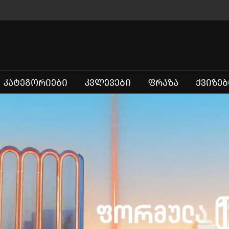
ᲙᲐᲢᲔᲒᲝᲠᲘᲔᲑᲘ
ᲙᲕᲚᲔᲕᲔᲑᲘ
ᲤᲠᲐᲖᲐ
ᲥᲕᲘᲖᲔᲑ