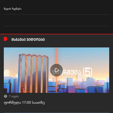
მეტის ჩვენება
ᲛᲡᲒᲐᲕᲡᲘ ᲕᲘᲓᲔᲝᲔᲑᲘ
7 თვის
ფორმულა 17:00 საათზე