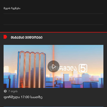
მეტის ჩვენება
ᲛᲡᲒᲐᲕᲡᲘ ᲕᲘᲓᲔᲝᲔᲑᲘ
7 თვის
ფორმულა 17:00 საათზე