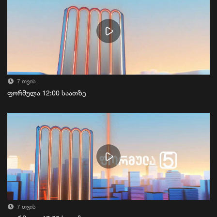
7 თვის
ფორმულა 12:00 საათზე
7 თვის