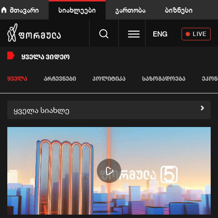
მთავარი
სიახლეები
გართობა
ბიზნესი
Toggle navigation
ENG
LIVE
ᲧᲕᲔᲚᲐ ᲕᲘᲓᲔᲝ
ᲧᲕᲔᲚᲐ
ᲐᲠᲩᲔᲕᲜᲔᲑᲘ
ᲞᲝᲚᲘᲢᲘᲙᲐ
ᲡᲐᲖᲝᲒᲐᲓᲝᲔᲑᲐ
ᲔᲙᲝᲜ
ყველა სიახლე