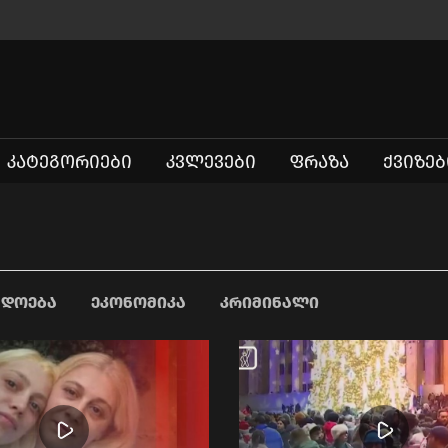
ᲙᲐᲢᲔᲒᲝᲠᲘᲔᲑᲘ
ᲙᲕᲚᲔᲕᲔᲑᲘ
ᲤᲠᲐᲖᲐ
ᲥᲕᲘᲖᲔᲑ
ᲐᲓᲝᲔᲑᲐ
ᲔᲙᲝᲜᲝᲛᲘᲙᲐ
ᲙᲠᲘᲛᲘᲜᲐᲚᲘ