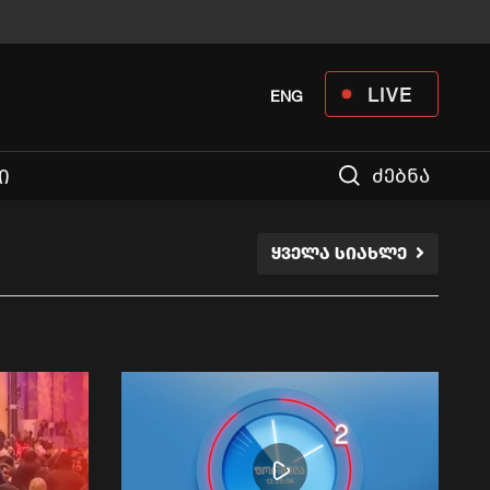
LIVE
ENG
ძებნა
Ი
ᲧᲕᲔᲚᲐ ᲡᲘᲐᲮᲚᲔ