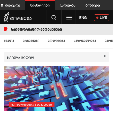
მთავარი
სიახლეები
გართობა
ბიზნესი
Toggle navigation
ENG
LIVE
ᲡᲐᲘᲜᲤᲝᲠᲛᲐᲪᲘᲝ ᲒᲐᲓᲐᲪᲔᲛᲔᲑᲘ
ᲧᲕᲔᲚᲐ
ᲐᲠᲩᲔᲕᲜᲔᲑᲘ
ᲞᲝᲚᲘᲢᲘᲙᲐ
ᲡᲐᲖᲝᲒᲐᲓᲝᲔᲑᲐ
ᲔᲙᲝᲜ
ყველა ვიდეო
საინფორმაციო გადაცემები