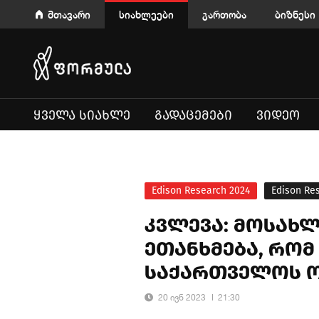
მთავარი
სიახლეები
გართობა
ბიზნესი
ᲧᲕᲔᲚᲐ ᲡᲘᲐᲮᲚᲔ
ᲒᲐᲓᲐᲪᲔᲛᲔᲑᲘ
ᲕᲘᲓᲔᲝ
Edison Research 2024
Edison Re
კვლევა: მოსახლ
ეთანხმება, რო
საქართველოს ო
20 ივნ 2023
21:30