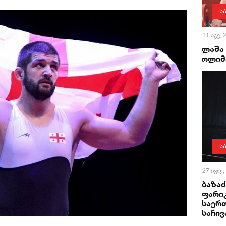
ს
11 აგვ,
ლაშა
ოლიმ
ს
27 ივლ,
ბაზაძ
ფარი
საერ
საჩივ