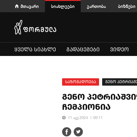
მთავარი
სიახლეები
გართობა
ბიზნესი
ᲧᲕᲔᲚᲐ ᲡᲘᲐᲮᲚᲔ
ᲒᲐᲓᲐᲪᲔᲛᲔᲑᲘ
ᲕᲘᲓᲔᲝ
საზოგადოება
გენო პეტრია
გენო პეტრიაშვ
ჩემპიონია
11 აგვ 2024
00:11