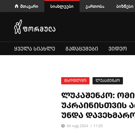
მთავარი
სიახლეები
გართობა
ბიზნესი
ᲧᲕᲔᲚᲐ ᲡᲘᲐᲮᲚᲔ
ᲒᲐᲓᲐᲪᲔᲛᲔᲑᲘ
ᲕᲘᲓᲔᲝ
მსოფლიო
ლუკაშენკო
ლუკაშენკო: ომის
უკრაინისთვის ა
უნდა დავეხმარ
04 ოქტ 2024
17:20