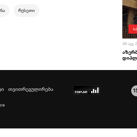
ინა
რუსეთი
ს
06 აგვ,
აზერ
დიპლ
ტი
თვითრეგულირება
1
ice