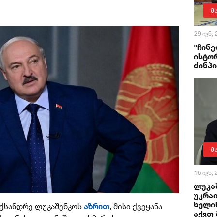
მ
29 ივნ,
"ჩინ
ისტორ
ძინპი
მ
16 ივნ,
ლუკა
უკრა
ხელის
ექსანდრე ლუკაშენკოს
აზრით
, მისი ქვეყანა
აქვთ