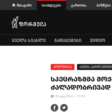
მთავარი
სიახლეები
გართობა
ბიზნესი
ᲧᲕᲔᲚᲐ ᲡᲘᲐᲮᲚᲔ
ᲒᲐᲓᲐᲪᲔᲛᲔᲑᲘ
ᲕᲘᲓᲔᲝ
პოლიტიკა
აქცია პარლამენ
სპეცრაზმმა მო
ძალადობრივად 
02 დეკ 2024
21:53