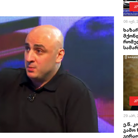
პ
06 ივნ,
ხაზა
მქონ
რომელ
სამა
პ
29 აპრ,
ე.წ. 
გამო 
გირა