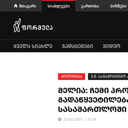
მთავარი
სიახლეები
გართობა
ბიზნესი
ᲧᲕᲔᲚᲐ ᲡᲘᲐᲮᲚᲔ
ᲒᲐᲓᲐᲪᲔᲛᲔᲑᲘ
ᲕᲘᲓᲔᲝ
პოლიტიკა
ე.წ. საგამოძიებო
მელია: ჩემი პრო
გადაწყვეტილება
სასამართლოში
22 მაი 2025
22:44