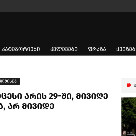
ᲙᲐᲢᲔᲒᲝᲠᲘᲔᲑᲘ
ᲙᲕᲚᲔᲕᲔᲑᲘ
ᲤᲠᲐᲖᲐ
ᲥᲕᲘᲖᲔᲑ
 კომისია
ცესი არის 29-ში, მივიღე
, არ მივიდე