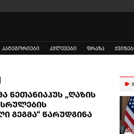
ᲙᲐᲢᲔᲒᲝᲠᲘᲔᲑᲘ
ᲙᲕᲚᲔᲕᲔᲑᲘ
ᲤᲠᲐᲖᲐ
ᲥᲕᲘᲖᲔᲑ
ა ნეთანიაჰუს „ღაზის
ასრულების
ი გეგმა“ წარუდგინა