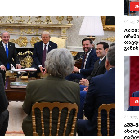
მ
01 აგვ,
Axios
ირან
თავდ
განი
მ
24 ივლ,
აშშ-მ
ახალი
ტარი