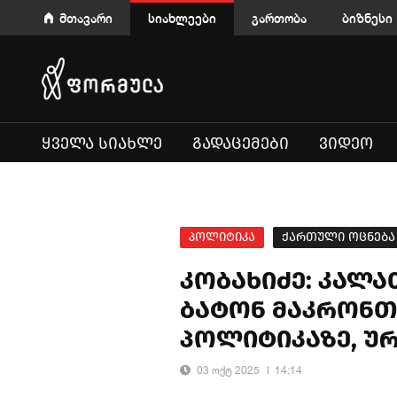
მთავარი
სიახლეები
გართობა
ბიზნესი
ᲧᲕᲔᲚᲐ ᲡᲘᲐᲮᲚᲔ
ᲒᲐᲓᲐᲪᲔᲛᲔᲑᲘ
ᲕᲘᲓᲔᲝ
პოლიტიკა
ქართული ოცნება
კობახიძე: კალა
ბატონ მაკრონთ
პოლიტიკაზე, უ
03 ოქტ 2025
14:14