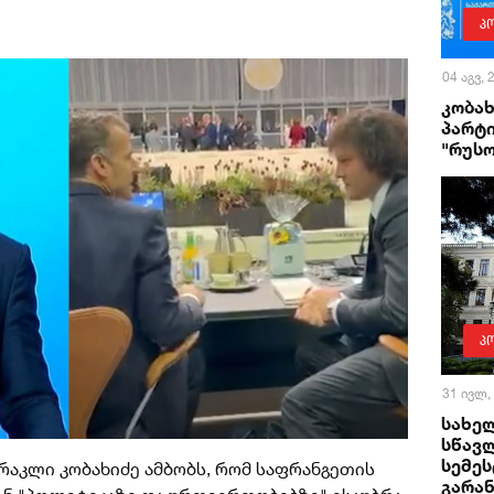
პ
04 აგვ,
კობა
პარტი
"რუს
პ
31 ივლ,
სახე
სწავლ
სემეს
რაკლი კობახიძე ამბობს, რომ საფრანგეთის
გარა