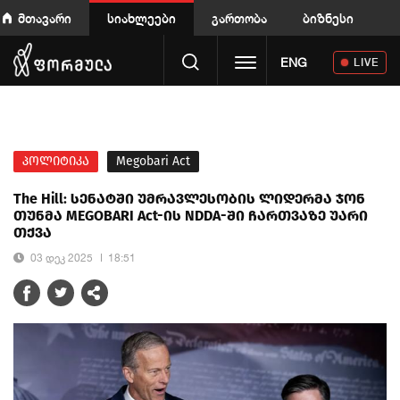
მთავარი
სიახლეები
გართობა
ბიზნესი
Toggle navigation
ENG
LIVE
პოლიტიკა
Megobari Act
The Hill: სენატში უმრავლესობის ლიდერმა ჯონ
თუნმა MEGOBARI Act-ის NDDA-ში ჩართვაზე უარი
თქვა
03 დეკ 2025
18:51