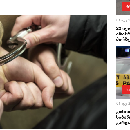
კ
01 აგვ,
22 ივ
არას
პირზ
ს
01 აგვ,
გონიო
საბა
გარდ