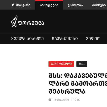
მთავარი
სიახლეები
გართობა
ბიზნესი
ᲧᲕᲔᲚᲐ ᲡᲘᲐᲮᲚᲔ
ᲒᲐᲓᲐᲪᲔᲛᲔᲑᲘ
ᲕᲘᲓᲔᲝ
სამართალი
შსს
შსს: დაკავებულ
ლარი გამოართვ
შეასრულა
16 მაი 2026
10:09