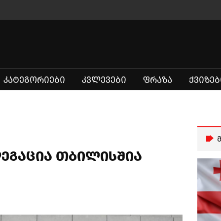
ᲙᲐᲢᲔᲒᲝᲠᲘᲔᲑᲘ
ᲙᲕᲚᲔᲕᲔᲑᲘ
ᲤᲠᲐᲖᲐ
ᲥᲕᲘᲖᲔᲑ
ეგაცია თბილისშია