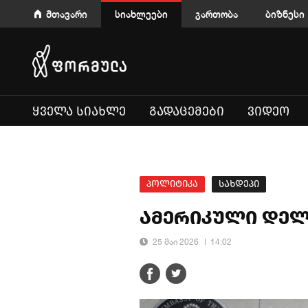
მთავარი
სიახლეები
გართობა
ბიზნესი
ᲧᲕᲔᲚᲐ ᲡᲘᲐᲮᲚᲔ
ᲒᲐᲓᲐᲪᲔᲛᲔᲑᲘ
ᲕᲘᲓᲔᲝ
პოლიტიკა
სახდეპი
ამერიკული დელ
25 მაი 2026
14:02