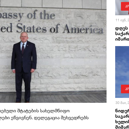
პ
11 ივნ,
დღეს
საქა
იმარ
პ
30 მაი,
ნიდე
თებული შტატების სახელმწიფო
საგა
ები ეწვივნენ. დელეგაცია შეხვედრებს
ხელი
მიმა