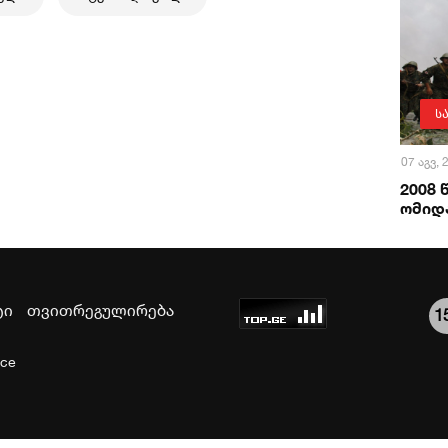
ს
07 აგვ,
2008
ომიდა
ტი
თვითრეგულირება
1
ice