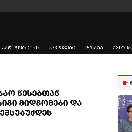
ᲙᲐᲢᲔᲒᲝᲠᲘᲔᲑᲘ
ᲙᲕᲚᲔᲕᲔᲑᲘ
ᲤᲠᲐᲖᲐ
ᲥᲕᲘᲖᲔᲑ
ზაო წესებთან
იგი მიდგომები და
შემსუბუქდეს