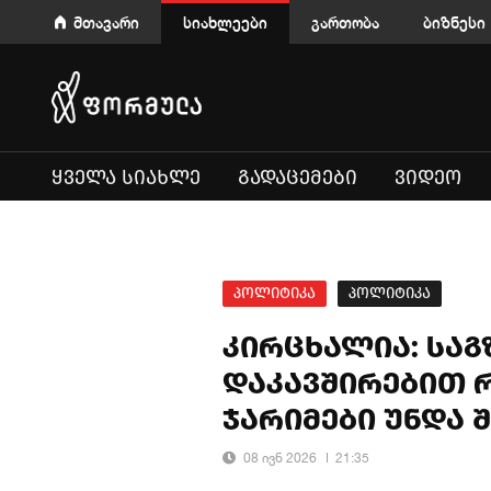
მთავარი
სიახლეები
გართობა
ბიზნესი
ᲧᲕᲔᲚᲐ ᲡᲘᲐᲮᲚᲔ
ᲒᲐᲓᲐᲪᲔᲛᲔᲑᲘ
ᲕᲘᲓᲔᲝ
პოლიტიკა
პოლიტიკა
კირცხალია: საგ
დაკავშირებით რ
ჯარიმები უნდა 
08 ივნ 2026
21:35