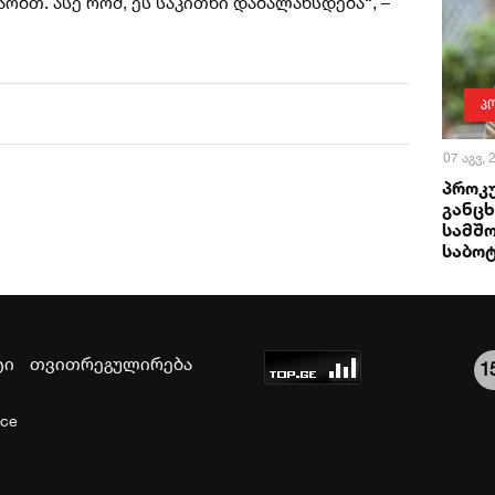
აობთ. ასე რომ, ეს საკითხი დაბალანსდება“, –
პ
07 აგვ,
პროკ
განცხ
სამშ
საბო
ტი
თვითრეგულირება
1
ice