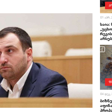
პ
01 აპრ,
საია:
„უცხო
რეგის
არსე
ფ
04 დეკ,
ბიზნ
აფინა
პროპ