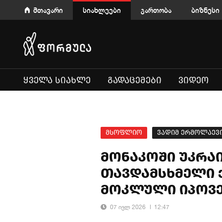
მთავარი
სიახლეები
გართობა
ბიზნესი
ᲧᲕᲔᲚᲐ ᲡᲘᲐᲮᲚᲔ
ᲒᲐᲓᲐᲪᲔᲛᲔᲑᲘ
ᲕᲘᲓᲔᲝ
მსოფლიო
ვადიმ ერმოლაევ
მონაკოში უკრაი
თავდამსხმელი 
მოკლული იპოვ
07 ივლ 2026
12:47