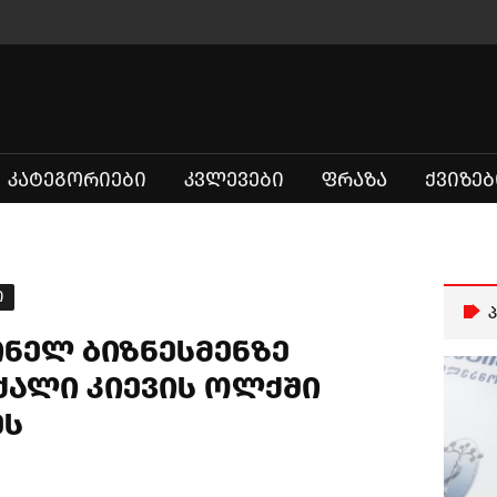
ᲙᲐᲢᲔᲒᲝᲠᲘᲔᲑᲘ
ᲙᲕᲚᲔᲕᲔᲑᲘ
ᲤᲠᲐᲖᲐ
ᲥᲕᲘᲖᲔᲑ
ი
ნელ ბიზნესმენზე
ქალი კიევის ოლქში
ეს