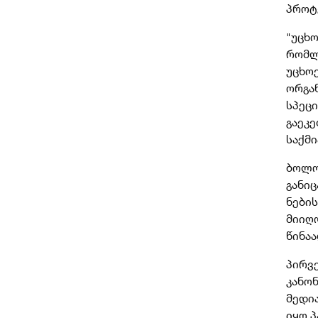
პროტ
"უცხ
რომლ
უცხო
ორგა
სპეც
გაეკ
საქმი
ბოლო
განი
ნები
მიიღო
წინაა
პირვე
კანო
მედია
იყო პ