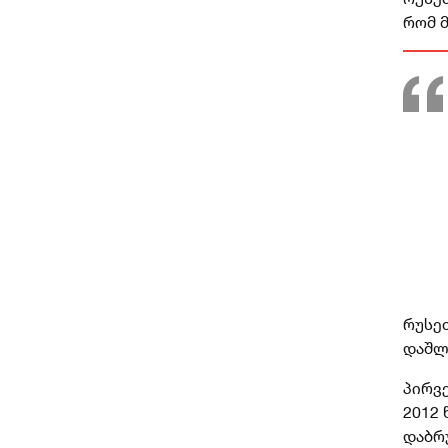
რომ მ
რუსეთ
დაშლ
პირვ
2012
დაბრუ