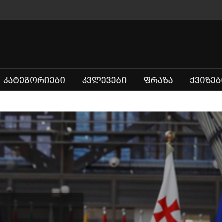
ᲙᲐᲢᲔᲒᲝᲠᲘᲔᲑᲘ
ᲙᲕᲚᲔᲕᲔᲑᲘ
ᲤᲠᲐᲖᲐ
ᲥᲕᲘᲖᲔᲑ