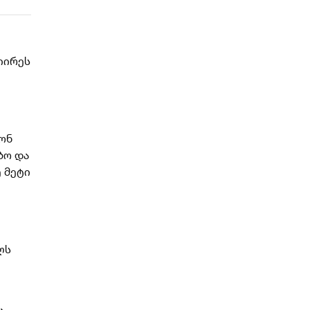
იირეს
ონ
ბო და
 მეტი
ლს
ა,