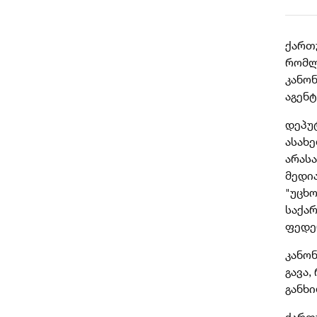
ქართ
რომლ
კანო
აგენტ
დეპუ
ასახ
არას
მედი
"უცხო
საქა
ფედე
კანო
გავა
განხ
ქართ