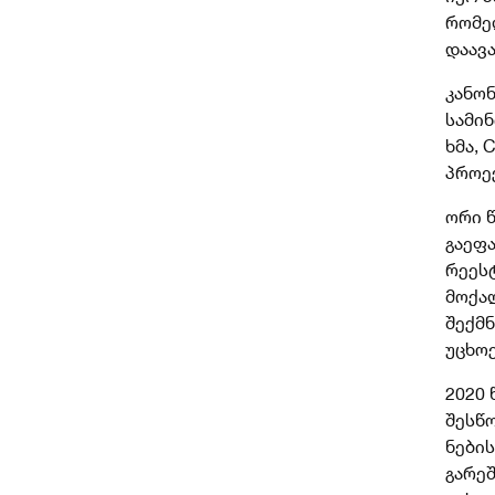
რომელ
დაავ
კანო
სამინ
ხმა, 
პროე
ორი 
გაეფ
რეეს
მოქა
შექმნ
უცხო
2020
შესწ
ნები
გარე