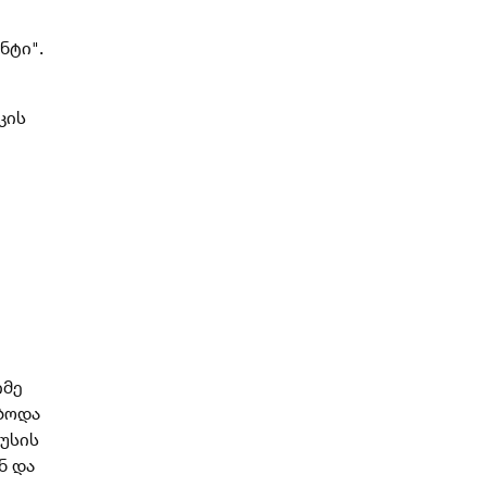
ნტი".
კის
იმე
ბოდა
უსის
ნ და