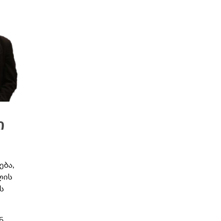
ი
ება,
ლის
ს
ნ,