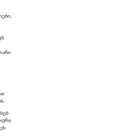
იები,
ენ
თარი
ათ
ს.
ახებ
ხოური
 ეს