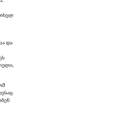
რთხელ
სა და
ეს
თული,
ომ
დესაც
ობენ