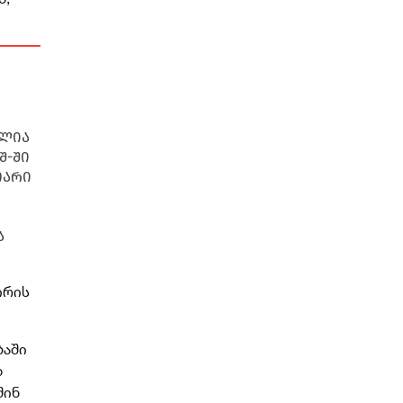
ძლია
შ-ში
თარი
ა
ირის
ბაში
დ
შინ