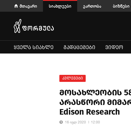
მთავარი
სიახლეები
გართობა
ბიზნესი
ᲧᲕᲔᲚᲐ ᲡᲘᲐᲮᲚᲔ
ᲒᲐᲓᲐᲪᲔᲛᲔᲑᲘ
ᲕᲘᲓᲔᲝ
კვლევები
მოსახლეობის 58
არასწორი მიმა
Edison Research
16 ივლ 2020
12:00