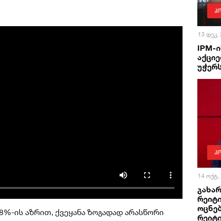
პ
13 დეკ,
IPM-ი
აქციე
უჭერ
პ
14 ოქტ,
გახარ
რეიტი
ოცნე
%-ის აზრით, ქვეყანა ზოგადად არასწორი
რეიტ