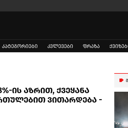
ᲙᲐᲢᲔᲒᲝᲠᲘᲔᲑᲘ
ᲙᲕᲚᲔᲕᲔᲑᲘ
ᲤᲠᲐᲖᲐ
ᲥᲕᲘᲖᲔᲑ
%-ის აზრით, ქვეყანა
რთულებით ვითარდება -