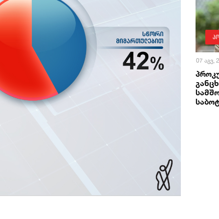
პ
07 აგვ,
პროკ
განცხ
სამშ
საბო