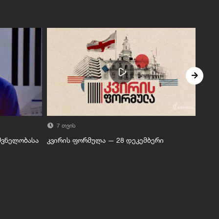
7 თვის
7 
შვნელობასა
კვირის ფორმულა — 28 დეკემბერი
ინტე