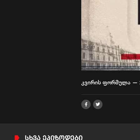
კვირის ფორმულა — 2
ᲡᲮᲕᲐ ᲔᲞᲘᲖᲝᲓᲔᲑᲘ