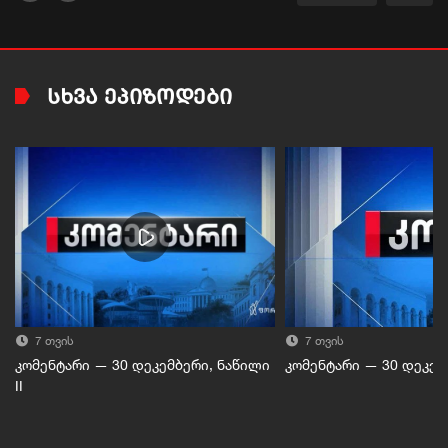
ᲡᲮᲕᲐ ᲔᲞᲘᲖᲝᲓᲔᲑᲘ
7 თვის
7 თვის
კომენტარი — 30 დეკემბერი, ნაწილი
კომენტარი — 30 დეკემბ
II