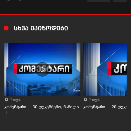
ᲡᲮᲕᲐ ᲔᲞᲘᲖᲝᲓᲔᲑᲘ
7 თვის
7 თვის
კომენტარი — 30 დეკემბერი, ნაწილი
კომენტარი — 29 დეკემბ
II