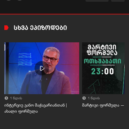
ᲡᲮᲕᲐ ᲔᲞᲘᲖᲝᲓᲔᲑᲘ
1 წლის
1 წლის
ინტერვიუ ვანო მაჭავარიანთან |
მარტივი ფორმულა — 27
ახალი ფორმულა