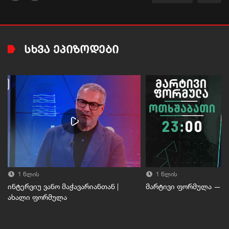
ᲡᲮᲕᲐ ᲔᲞᲘᲖᲝᲓᲔᲑᲘ
1 წლის
1 წლის
ინტერვიუ ვანო მაჭავარიანთან |
მარტივი ფორმულა — 27
ახალი ფორმულა