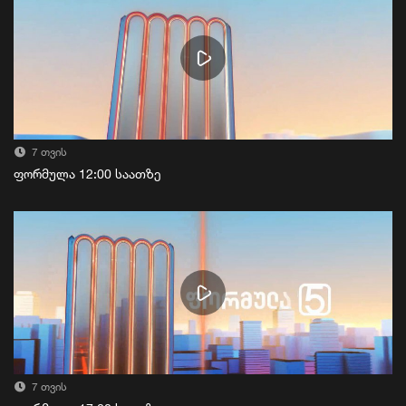
7 თვის
ფორმულა 12:00 საათზე
7 თვის