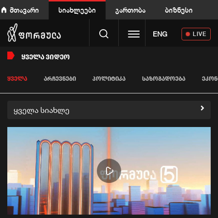
მთავარი
სიახლეები
გართობა
ბიზნესი
Toggle navigation
ENG
LIVE
ᲧᲕᲔᲚᲐ ᲕᲘᲓᲔᲝ
ᲧᲕᲔᲚᲐ
ᲐᲠᲩᲔᲕᲜᲔᲑᲘ
ᲞᲝᲚᲘᲢᲘᲙᲐ
ᲡᲐᲖᲝᲒᲐᲓᲝᲔᲑᲐ
ᲔᲙᲝᲜ
ყველა სიახლე