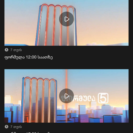
7 თვის
ფორმულა 12:00 საათზე
7 თვის