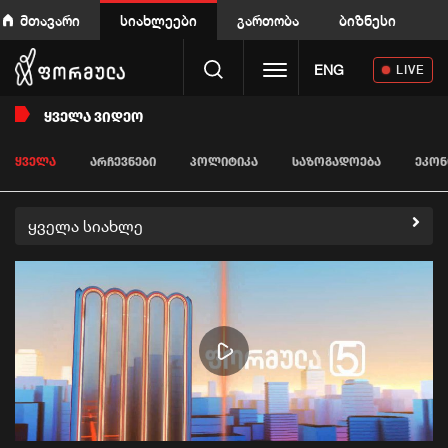
მთავარი
სიახლეები
გართობა
ბიზნესი
Toggle navigation
ENG
LIVE
ᲧᲕᲔᲚᲐ ᲕᲘᲓᲔᲝ
ᲧᲕᲔᲚᲐ
ᲐᲠᲩᲔᲕᲜᲔᲑᲘ
ᲞᲝᲚᲘᲢᲘᲙᲐ
ᲡᲐᲖᲝᲒᲐᲓᲝᲔᲑᲐ
ᲔᲙᲝᲜ
ყველა სიახლე