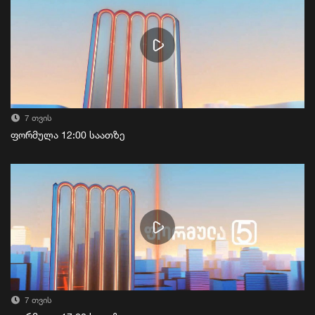
7 თვის
ფორმულა 12:00 საათზე
7 თვის