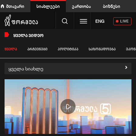
მთავარი
სიახლეები
გართობა
ბიზნესი
Toggle navigation
ENG
LIVE
ᲧᲕᲔᲚᲐ ᲕᲘᲓᲔᲝ
ᲧᲕᲔᲚᲐ
ᲐᲠᲩᲔᲕᲜᲔᲑᲘ
ᲞᲝᲚᲘᲢᲘᲙᲐ
ᲡᲐᲖᲝᲒᲐᲓᲝᲔᲑᲐ
ᲔᲙᲝᲜ
ყველა სიახლე