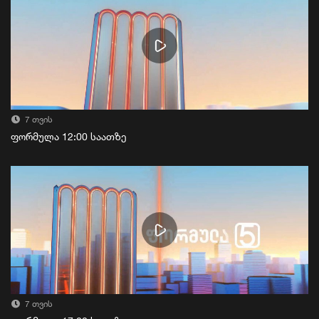
7 თვის
ფორმულა 12:00 საათზე
7 თვის