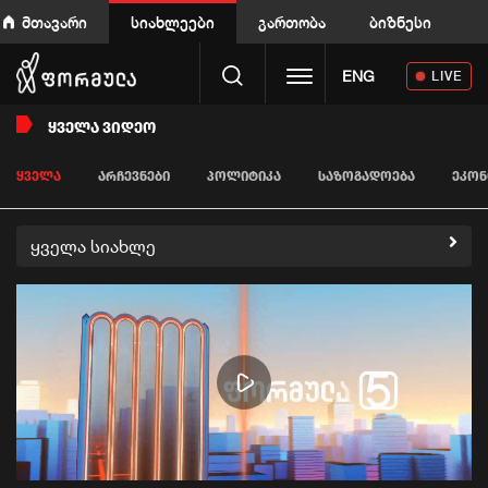
მთავარი
სიახლეები
გართობა
ბიზნესი
Toggle navigation
ENG
LIVE
ᲧᲕᲔᲚᲐ ᲕᲘᲓᲔᲝ
ᲧᲕᲔᲚᲐ
ᲐᲠᲩᲔᲕᲜᲔᲑᲘ
ᲞᲝᲚᲘᲢᲘᲙᲐ
ᲡᲐᲖᲝᲒᲐᲓᲝᲔᲑᲐ
ᲔᲙᲝᲜ
ყველა სიახლე