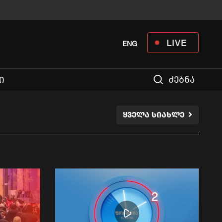
LIVE
ENG
ძებნა
Ი
ᲧᲕᲔᲚᲐ ᲡᲘᲐᲮᲚᲔ